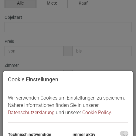
Alle
Miete
Kauf
Objektart
Preis
-
Zimmer
-
Cookie Einstellungen
Wohnfläche (von/bis)
Wir verwenden Cookies um Einstellungen zu speichern.
-
Nähere Informationen finden Sie in unserer
Datenschutzerklärung
und unserer
Cookie Policy
.
Weitere Suchoptionen
Filter zurücksetzen
SUCHEN
Technisch notwendige
immer aktiv