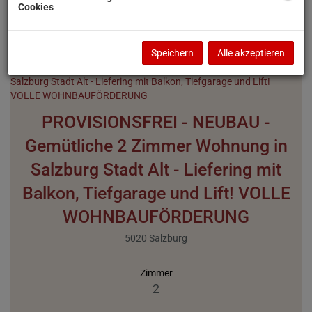
Cookies
1
2
3
4
Speichern
Alle akzeptieren
PROVISIONSFREI - NEUBAU -
Gemütliche 2 Zimmer Wohnung in
Salzburg Stadt Alt - Liefering mit
Balkon, Tiefgarage und Lift! VOLLE
WOHNBAUFÖRDERUNG
5020 Salzburg
Zimmer
2