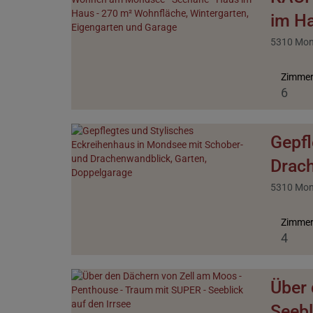
im Ha
5310 Mo
Zimme
6
Gepfl
Drach
5310 Mo
Zimme
4
Über 
Seebl