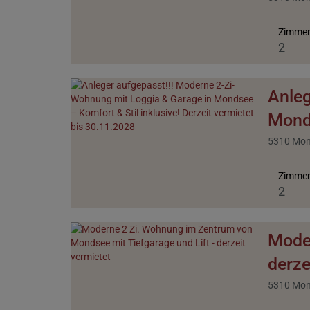
Zimme
2
Anleg
Monds
5310 Mo
Zimme
2
Moder
derze
5310 Mo