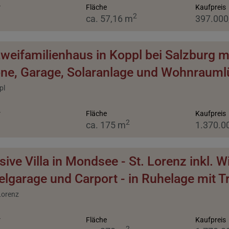
r
Fläche
Kaufpreis
2
ca. 57,16 m
397.000
weifamilienhaus in Koppl bei Salzburg m
ne, Garage, Solaranlage und Wohnrauml
pl
r
Fläche
Kaufpreis
2
ca. 175 m
1.370.0
sive Villa in Mondsee - St. Lorenz inkl. 
lgarage und Carport - in Ruhelage mit T
Lorenz
r
Fläche
Kaufpreis
2