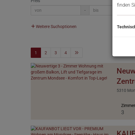
Preis
finden S
-
Weitere Suchoptionen
Technisc
1
2
3
4
Neuwe
Zentr
5310 Mo
Zimme
3
KAUF