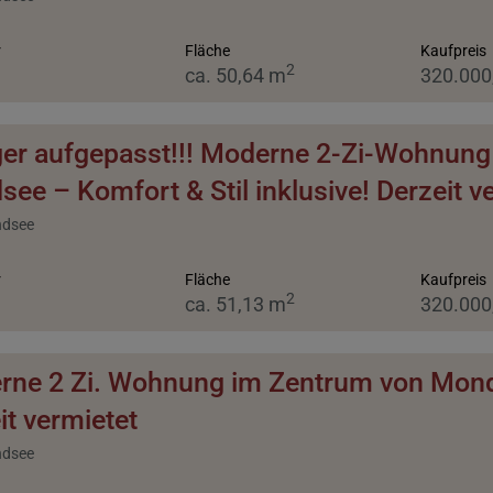
r
Fläche
Kaufpreis
2
ca. 50,64 m
320.000
er aufgepasst!!! Moderne 2-Zi-Wohnung 
ee – Komfort & Stil inklusive! Derzeit v
ndsee
r
Fläche
Kaufpreis
2
ca. 51,13 m
320.000
ne 2 Zi. Wohnung im Zentrum von Mondse
it vermietet
ndsee