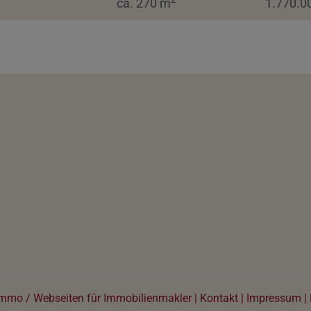
ca. 270 m
1.770.0
immo
/
Webseiten für Immobilienmakler
|
Kontakt
|
Impressum
|