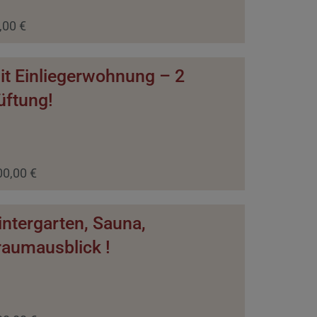
,00 €
it Einliegerwohnung – 2
üftung!
00,00 €
Wintergarten, Sauna,
raumausblick !