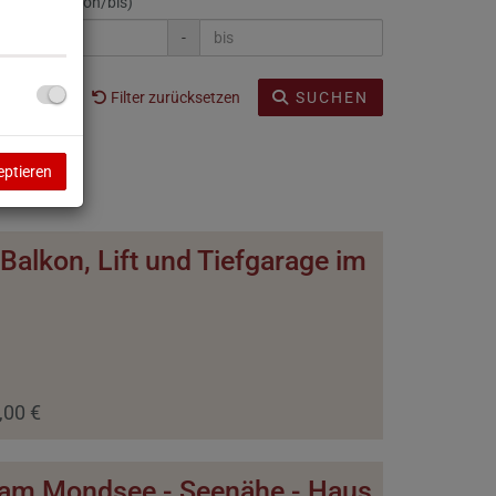
hnfläche (von/bis)
-
Filter zurücksetzen
SUCHEN
eptieren
lkon, Lift und Tiefgarage im
,00 €
m Mondsee - Seenähe - Haus