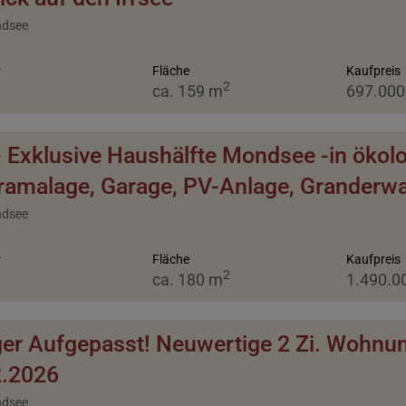
ndsee
r
Fläche
Kaufpreis
2
ca. 159 m
697.000
 Exklusive Haushälfte Mondsee -in ökol
amalage, Garage, PV-Anlage, Granderwa
ndsee
r
Fläche
Kaufpreis
2
ca. 180 m
1.490.0
er Aufgepasst! Neuwertige 2 Zi. Wohnun
2.2026
ndsee