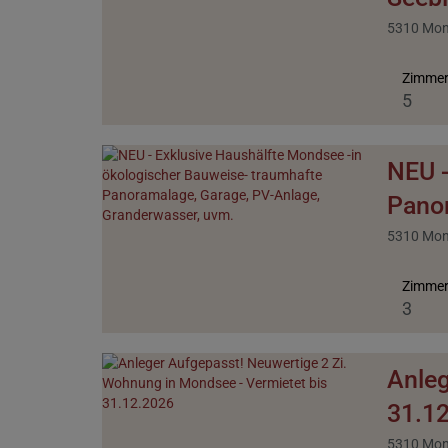
5310 Mo
Zimme
5
NEU -
Panor
5310 Mo
Zimme
3
Anleg
31.1
5310 Mo