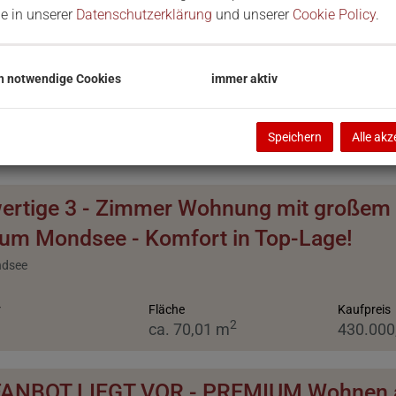
Zimmer
Wo
ie in unserer
Datenschutzerklärung
und unserer
Cookie Policy
.
-
h notwendige Cookies
immer aktiv
Speichern
Alle akz
rtige 3 - Zimmer Wohnung mit großem Ba
um Mondsee - Komfort in Top-Lage!
ndsee
r
Fläche
Kaufpreis
2
ca. 70,01 m
430.000
ANBOT LIEGT VOR - PREMIUM Wohnen a