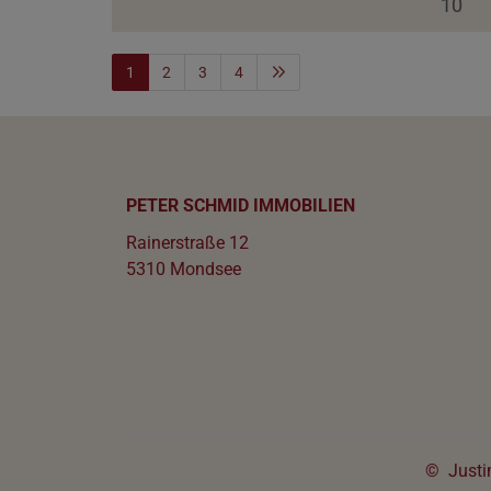
10
1
2
3
4
PETER SCHMID IMMOBILIEN
Rainerstraße 12
5310 Mondsee
©
Just