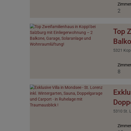
Zimme
2
Top Z
Balko
5321 Kop
Zimme
8
Exklu
Doppe
5310 St. 
Zimme