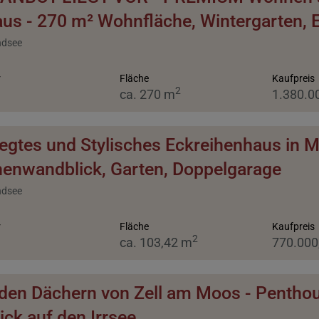
us - 270 m² Wohnfläche, Wintergarten, 
ndsee
r
Fläche
Kaufpreis
2
ca. 270 m
1.380.0
egtes und Stylisches Eckreihenhaus in 
enwandblick, Garten, Doppelgarage
ndsee
r
Fläche
Kaufpreis
2
ca. 103,42 m
770.000
den Dächern von Zell am Moos - Pentho
ick auf den Irrsee