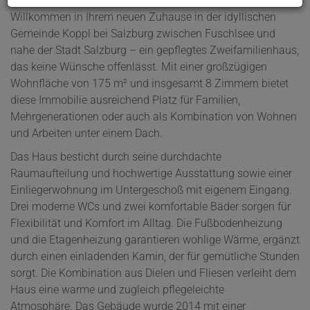
Willkommen in Ihrem neuen Zuhause in der idyllischen
Gemeinde Koppl bei Salzburg zwischen Fuschlsee und
nahe der Stadt Salzburg – ein gepflegtes Zweifamilienhaus,
das keine Wünsche offenlässt. Mit einer großzügigen
Wohnfläche von 175 m² und insgesamt 8 Zimmern bietet
diese Immobilie ausreichend Platz für Familien,
Mehrgenerationen oder auch als Kombination von Wohnen
und Arbeiten unter einem Dach.
Das Haus besticht durch seine durchdachte
Raumaufteilung und hochwertige Ausstattung sowie einer
Einliegerwohnung im Untergeschoß mit eigenem Eingang.
Drei moderne WCs und zwei komfortable Bäder sorgen für
Flexibilität und Komfort im Alltag. Die Fußbodenheizung
und die Etagenheizung garantieren wohlige Wärme, ergänzt
durch einen einladenden Kamin, der für gemütliche Stunden
sorgt. Die Kombination aus Dielen und Fliesen verleiht dem
Haus eine warme und zugleich pflegeleichte
Atmosphäre. Das Gebäude wurde 2014 mit einer