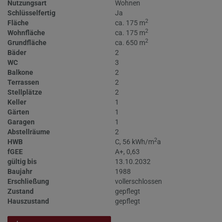
Nutzungsart
Wohnen
Schlüsselfertig
Ja
2
Fläche
ca. 175 m
2
Wohnfläche
ca. 175 m
2
Grundfläche
ca. 650 m
Bäder
2
WC
3
Balkone
2
Terrassen
2
Stellplätze
2
Keller
1
Gärten
1
Garagen
1
Abstellräume
2
2
HWB
C, 56 kWh/m
a
fGEE
A+, 0,63
gültig bis
13.10.2032
Baujahr
1988
Erschließung
vollerschlossen
Zustand
gepflegt
Hauszustand
gepflegt