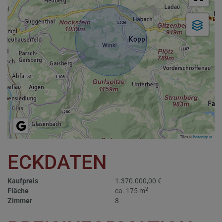
Tiles ©
basemap.at
ECKDATEN
Kaufpreis
1.370.000,00 €
2
Fläche
ca. 175 m
Zimmer
8