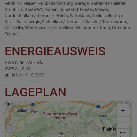
Fernblick
Fliesen
Fußbodenheizung
Garage
Getrennte Toiletten
Grünblick
Gäste-WC
Kamin
Kunststofffenster
Massiv
Nordostbalkon / -terrasse
Pellets
Satteldach
Schlüsselfertig mit
Keller
Solarenergie
Südbalkon / -terrasse
Wasch- / Trockenraum
Weinkeller
Wintergarten
kontrollierte Wohnraumlüftung
Öffenbare
Fenster
ENERGIEAUSWEIS
2
HWB
C, 56 kWh/m
a
fGEE
A+, 0,63
gültig bis
13.10.2032
LAGEPLAN
+
−