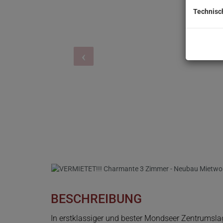
Technisc
BESCHREIBUNG
In erstklassiger und bester Mondseer Zentrumsla