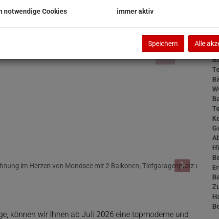
Ob
M
h notwendige Cookies
immer aktiv
N
Sc
F
Speichern
Alle akz
W
Ba
Te
B
W
B
T
Ke
G
A
H
B
Er
B
Z
H
B
ge, können wir Ihnen ab Juli 2026 eine topmoderne und