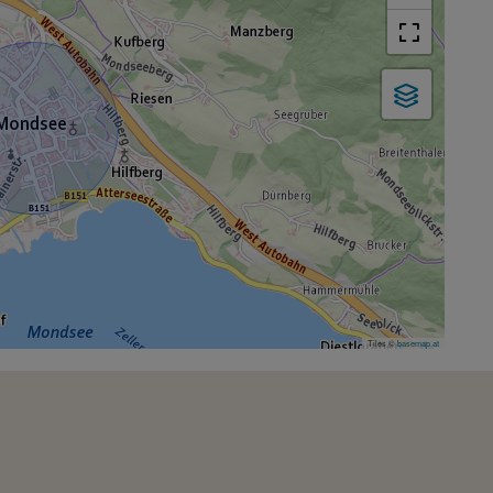
Tiles ©
basemap.at