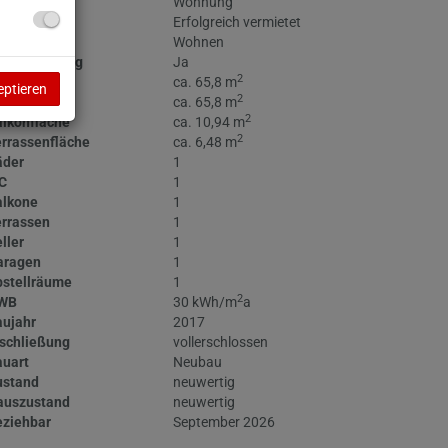
jektart
Wohnung
iete
Erfolgreich vermietet
utzungsart
Wohnen
hlüsselfertig
Ja
2
läche
ca. 65,8 m
eptieren
2
ohnfläche
ca. 65,8 m
2
lkonfläche
ca. 10,94 m
2
rrassenfläche
ca. 6,48 m
äder
1
C
1
alkone
1
errassen
1
ller
1
aragen
1
bstellräume
1
2
WB
30 kWh/m
a
aujahr
2017
schließung
vollerschlossen
auart
Neubau
ustand
neuwertig
auszustand
neuwertig
eziehbar
September 2026