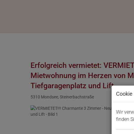
Erfolgreich vermietet: VERMIE
Mietwohnung im Herzen von Mo
Tiefgaragenplatz und Lift
Cookie 
5310 Mondsee
, Steinerbachstraße
Wir verw
finden S