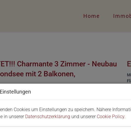
Home
Immob
TET!!! Charmante 3 Zimmer - Neubau
ndsee mit 2 Balkonen,
M
F
Z
Einstellungen
B
enden Cookies um Einstellungen zu speichern. Nähere Informat
Ob
ie in unserer
Datenschutzerklärung
und unserer
Cookie Policy
.
Z
V