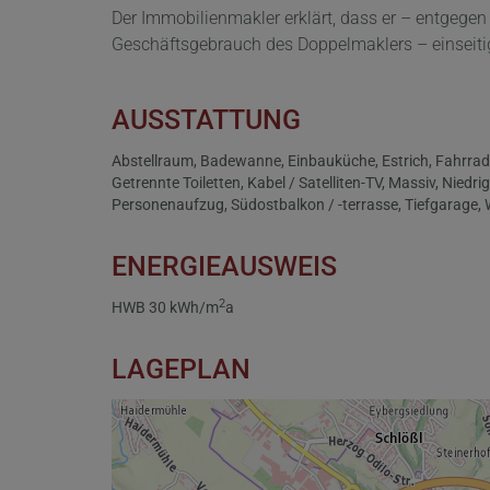
Der Immobilienmakler erklärt, dass er – entgegen
Geschäftsgebrauch des Doppelmaklers – einseitig n
AUSSTATTUNG
Abstellraum
Badewanne
Einbauküche
Estrich
Fahrra
Getrennte Toiletten
Kabel / Satelliten-TV
Massiv
Niedri
Personenaufzug
Südostbalkon / -terrasse
Tiefgarage
ENERGIEAUSWEIS
2
HWB
30 kWh/m
a
LAGEPLAN