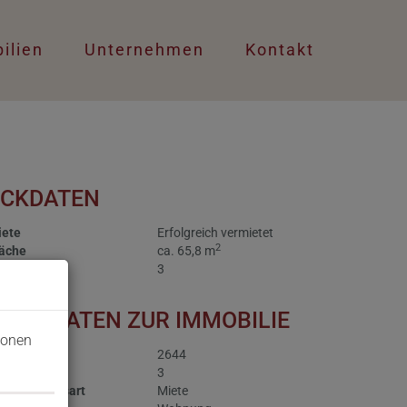
ilien
Unternehmen
Kontakt
ECKDATEN
iete
Erfolgreich vermietet
2
läche
ca. 65,8 m
immer
3
ASISDATEN ZUR IMMOBILIE
ionen
jektnr.
2644
immer
3
ermarktungsart
Miete