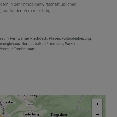
 dem in der Immobilienwirtschaft üblichen
ur für den Vermieter tätig ist.
draum
Fernwärme
Flachdach
Fliesen
Fußbodenheizung
genergiehaus
Nordostbalkon / -terrasse
Parkett
Wasch- / Trockenraum
+
−