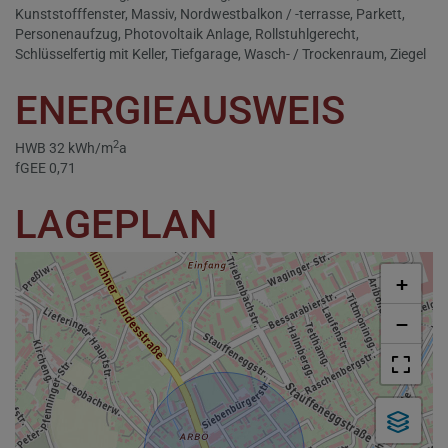
Kunststofffenster
Massiv
Nordwestbalkon / -terrasse
Parkett
Personenaufzug
Photovoltaik Anlage
Rollstuhlgerecht
Schlüsselfertig mit Keller
Tiefgarage
Wasch- / Trockenraum
Ziegel
ENERGIEAUSWEIS
2
HWB
32 kWh/m
a
fGEE
0,71
LAGEPLAN
+
−