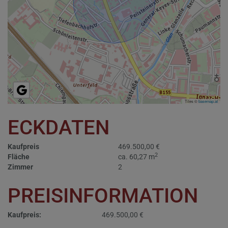
Tiles ©
basemap.at
ECKDATEN
Kaufpreis
469.500,00 €
2
Fläche
ca. 60,27 m
Zimmer
2
PREISINFORMATION
Kaufpreis:
469.500,00 €