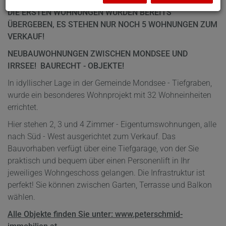
DIE ERSTEN WOHNUNGEN WURDEN BEREITS
ÜBERGEBEN, ES STEHEN NUR NOCH 5 WOHNUNGEN ZUM
VERKAUF!
NEUBAUWOHNUNGEN ZWISCHEN MONDSEE UND
IRRSEE! BAURECHT - OBJEKTE!
In idyllischer Lage in der Gemeinde Mondsee - Tiefgraben,
wurde ein besonderes Wohnprojekt mit 32 Wohneinheiten
errichtet.
Hier stehen 2, 3 und 4 Zimmer - Eigentumswohnungen, alle
nach Süd - West ausgerichtet zum Verkauf. Das
Bauvorhaben verfügt über eine Tiefgarage, von der Sie
praktisch und bequem über einen Personenlift in Ihr
jeweiliges Wohngeschoss gelangen. Die Infrastruktur ist
perfekt! Sie können zwischen Garten, Terrasse und Balkon
wählen.
Alle Objekte finden Sie unter: www.peterschmid-