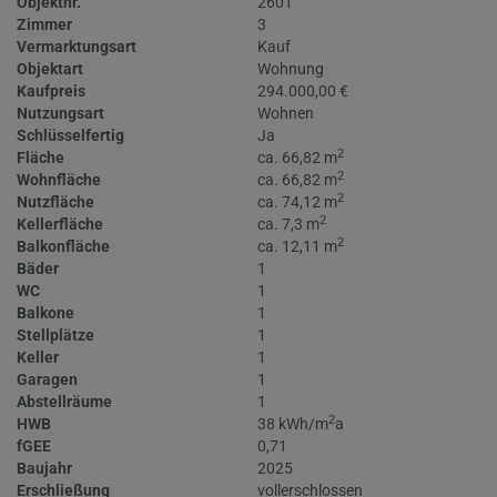
Objektnr.
2601
Zimmer
3
Vermarktungsart
Kauf
Objektart
Wohnung
Kaufpreis
294.000,00 €
Nutzungsart
Wohnen
Schlüsselfertig
Ja
2
Fläche
ca. 66,82 m
2
Wohnfläche
ca. 66,82 m
2
Nutzfläche
ca. 74,12 m
2
Kellerfläche
ca. 7,3 m
2
Balkonfläche
ca. 12,11 m
Bäder
1
WC
1
Balkone
1
Stellplätze
1
Keller
1
Garagen
1
Abstellräume
1
2
HWB
38 kWh/m
a
fGEE
0,71
Baujahr
2025
Erschließung
vollerschlossen