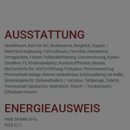
AUSSTATTUNG
Abstellraum
Bad mit WC
Badewanne
Bergblick
Doppel- /
Mehrfachverglasung
Fahrradraum
Fernblick
Fernwärme
Fertigparkett
Fliesen
Fußbodenheizung
Gartennutzung
Kabel /
Satelliten-TV
Kinderspielplatz
Kunststofffenster
Massiv
Mechanische Be- und Entlüftung
Parkplatz
Personenaufzug
Photovoltaik Anlage
Räume veränderbar
Schlüsselfertig mit Keller
Seniorengerecht
Südwestbalkon / -terrasse
Tiefgarage
Toilette
Trennwände Gipskarton
Walmdach
Wasch- / Trockenraum
Öffenbare Fenster
ENERGIEAUSWEIS
2
HWB
38 kWh/m
a
fGEE
0,71