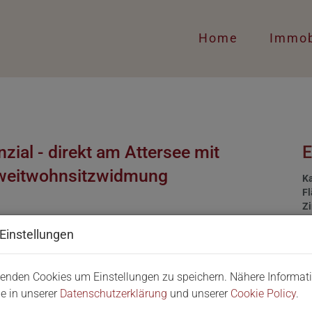
Home
Immob
zial - direkt am Attersee mit
weitwohnsitzwidmung
Ka
F
Z
Einstellungen
Ka
enden Cookies um Einstellungen zu speichern. Nähere Informat
ie in unserer
Datenschutzerklärung
und unserer
Cookie Policy
.
Pr