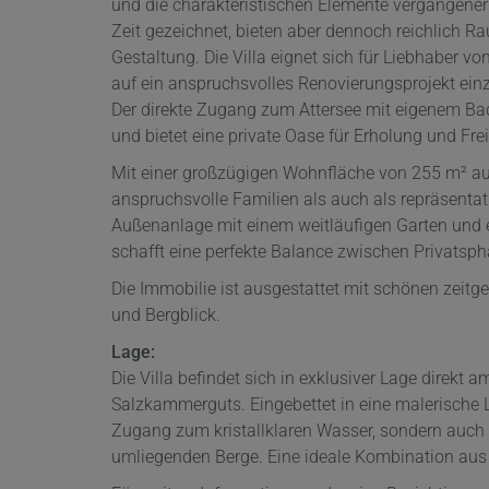
und die charakteristischen Elemente vergangene
Zeit gezeichnet, bieten aber dennoch reichlich R
Gestaltung. Die Villa eignet sich für Liebhaber v
auf ein anspruchsvolles Renovierungsprojekt ein
Der direkte Zugang zum Attersee mit eigenem Ba
und bietet eine private Oase für Erholung und Fre
Mit einer großzügigen Wohnfläche von 255 m² auf
anspruchsvolle Familien als auch als repräsenta
Außenanlage mit einem weitläufigen Garten und
schafft eine perfekte Balance zwischen Privatsph
Die Immobilie ist ausgestattet mit schönen zei
und Bergblick.
Lage:
Die Villa befindet sich in exklusiver Lage direkt
Salzkammerguts. Eingebettet in eine malerische L
Zugang zum kristallklaren Wasser, sondern auch e
umliegenden Berge. Eine ideale Kombination aus 