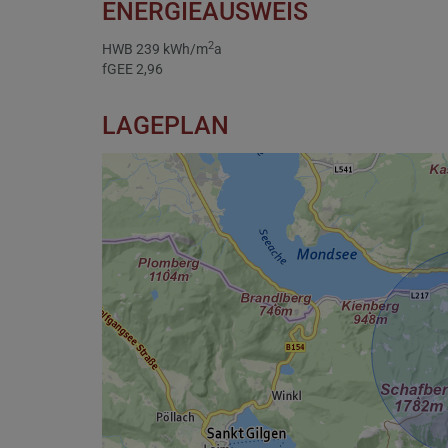
ENERGIEAUSWEIS
2
HWB
239 kWh/m
a
fGEE
2,96
LAGEPLAN