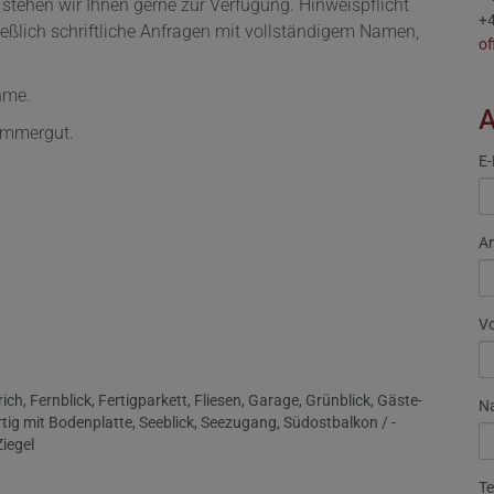
 stehen wir Ihnen gerne zur Verfügung. Hinweispflicht
+
ßlich schriftliche Anfragen mit vollständigem Namen,
of
hme.
ammergut.
E-
A
V
rich
Fernblick
Fertigparkett
Fliesen
Garage
Grünblick
Gäste-
N
rtig mit Bodenplatte
Seeblick
Seezugang
Südostbalkon / -
Ziegel
Te