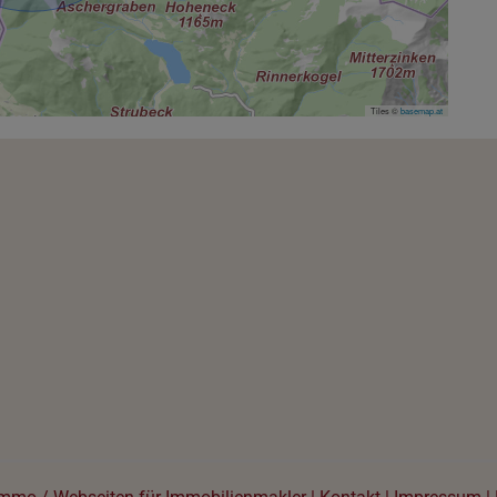
Tiles ©
basemap.at