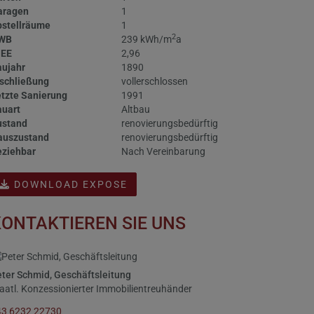
aragen
1
bstellräume
1
2
WB
239 kWh/m
a
GEE
2,96
aujahr
1890
schließung
vollerschlossen
tzte Sanierung
1991
auart
Altbau
ustand
renovierungsbedürftig
auszustand
renovierungsbedürftig
eziehbar
Nach Vereinbarung
DOWNLOAD EXPOSE
ONTAKTIEREN SIE UNS
ter Schmid, Geschäftsleitung
aatl. Konzessionierter Immobilientreuhänder
43 6232 22730