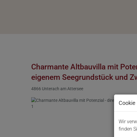
Charmante Altbauvilla mit Poten
eigenem Seegrundstück und Z
4866 Unterach am Attersee
Cookie 
Wir verw
finden S