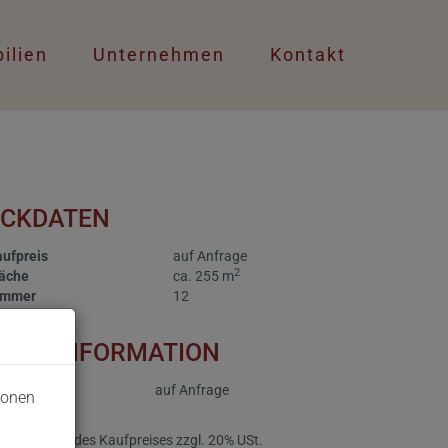
ilien
Unternehmen
Kontakt
ECKDATEN
ufpreis
auf Anfrage
2
läche
ca. 255 m
immer
12
PREISINFORMATION
ufpreis:
auf Anfrage
ionen
ovision:
3% des Kaufpreises zzgl. 20% USt.