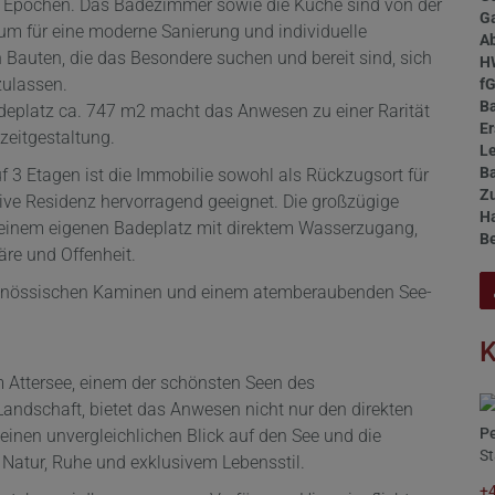
r Epochen. Das Badezimmer sowie die Küche sind von der
G
aum für eine moderne Sanierung und individuelle
A
on Bauten, die das Besondere suchen und bereit sind, sich
H
zulassen.
f
B
deplatz ca. 747 m2 macht das Anwesen zu einer Rarität
Er
izeitgestaltung.
Le
B
 3 Etagen ist die Immobilie sowohl als Rückzugsort für
Z
tive Residenz hervorragend geeignet. Die großzügige
H
 einem eigenen Badeplatz mit direktem Wasserzugang,
B
äre und Offenheit.
tgenössischen Kaminen und einem atemberaubenden See-
K
 am Attersee, einem der schönsten Seen des
andschaft, bietet das Anwesen nicht nur den direkten
Pe
inen unvergleichlichen Blick auf den See und die
St
Natur, Ruhe und exklusivem Lebensstil.
+