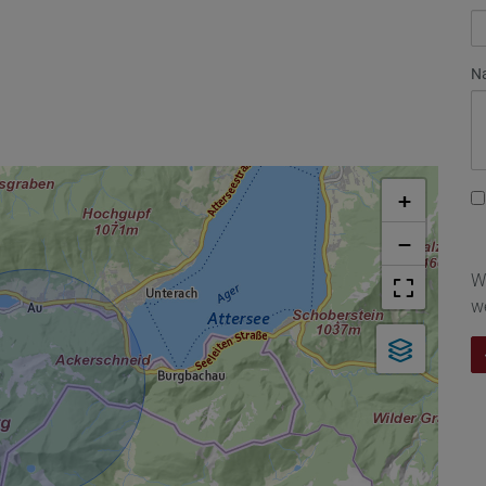
Na
+
−
W
w