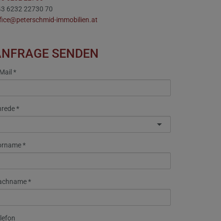
43 6232 22730 70
fice@peterschmid-immobilien.at
ANFRAGE SENDEN
Mail
nrede
orname
achname
lefon